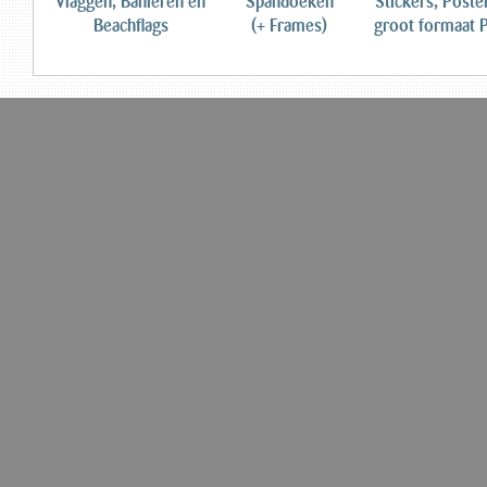
Vlaggen, Banieren en
Spandoeken
Stickers, Poste
Beachflags
(+ Frames)
groot formaat P